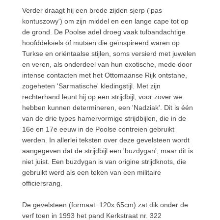
Verder draagt hij een brede zijden sjerp ('pas
kontuszowy') om zijn middel en een lange cape tot op
de grond. De Poolse adel droeg vaak tulbandachtige
hoofddeksels of mutsen die geïnspireerd waren op
Turkse en oriëntaalse stijlen, soms versierd met juwelen
en veren, als onderdeel van hun exotische, mede door
intense contacten met het Ottomaanse Rijk ontstane,
zogeheten 'Sarmatische' kledingstijl. Met zijn
rechterhand leunt hij op een strijdbijl, voor zover we
hebben kunnen determineren, een 'Nadziak'. Dit is één
van de drie types hamervormige strijdbijlen, die in de
16e en 17e eeuw in de Poolse contreien gebruikt
werden. In allerlei teksten over deze gevelsteen wordt
aangegeven dat de strijdbijl een 'buzdygan', maar dit is
niet juist. Een buzdygan is van origine strijdknots, die
gebruikt werd als een teken van een militaire
officiersrang.
De gevelsteen (formaat: 120x 65cm) zat dik onder de
verf toen in 1993 het pand Kerkstraat nr. 322