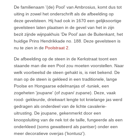
De familienaam '(de) Pool' van Ambrosius, komt dus tot
uiting in zowel het onderschrift als de afbeelding op
deze gevelsteen. Hij had ook in 1670 een gelijksoortige
gevelsteen laten plaatsen in de gevel van het in zijn
bezit zijnde wijnpakhuis ‘De Pool’ aan de Buitenkant, het
huidige Prins Hendrikkade no. 188. Deze gevelsteen is
nu te zien in de
Poolstraat 2
.
De afbeelding op de steen in de Kerkstraat toont een
staande man die een Pool zou moeten voorstellen. Naar
welk voorbeelsd de steen gehakt is, is niet bekend. De
man op de steen is gekleed in een traditionele, lange
Poolse en Hongaarse edelmanjas of -tuniek, een
zogeheten 'joupane' (of zupan/ zupane). Deze, vaak
rood- gekleurde, driekwart lengte tot knielange jas werd
gedragen als onderdeel van de lichte cavalerie-
uitrusting. De joupane, gekenmerkt door een
knoopsluiting van de nek tot de taille, fungeerde als een
onderkleed (soms gewatteerd als pantser) onder een
meer decoratieve overjas ('kontusz').