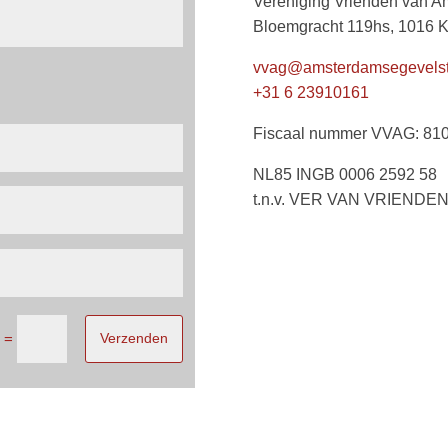
Vereniging Vrienden van 
Bloemgracht 119hs, 1016 
vvag@amsterdamsegevelst
+31 6 23910161
Fiscaal nummer VVAG: 810
NL85 INGB 0006 2592 58
t.n.v. VER VAN VRIEN
=
Verzenden
5