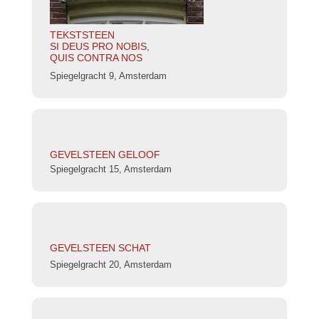
TEKSTSTEEN
SI DEUS PRO NOBIS,
QUIS CONTRA NOS
Spiegelgracht 9, Amsterdam
GEVELSTEEN GELOOF
Spiegelgracht 15, Amsterdam
GEVELSTEEN SCHAT
Spiegelgracht 20, Amsterdam