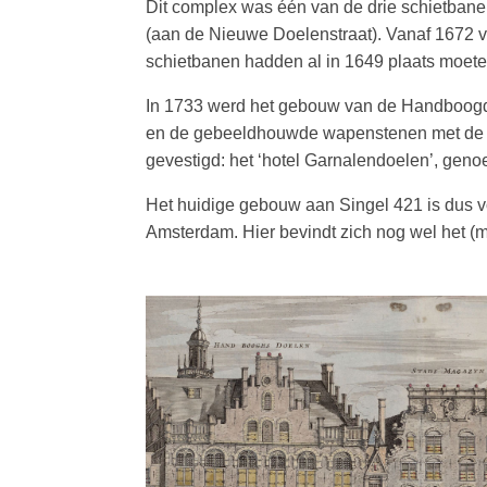
Dit complex was één van de drie schietbane
(aan de Nieuwe Doelen­straat). Vanaf 1672 v
schietbanen hadden al in 1649 plaats moe
In 1733 werd het gebouw van de Handboogdo
en de gebeeldhouwde wapenstenen met de w
gevestigd: het ‘hotel Garnalendoelen’, gen
Het huidige gebouw aan Singel 421 is dus v
Amsterdam. Hier bevindt zich nog wel het (