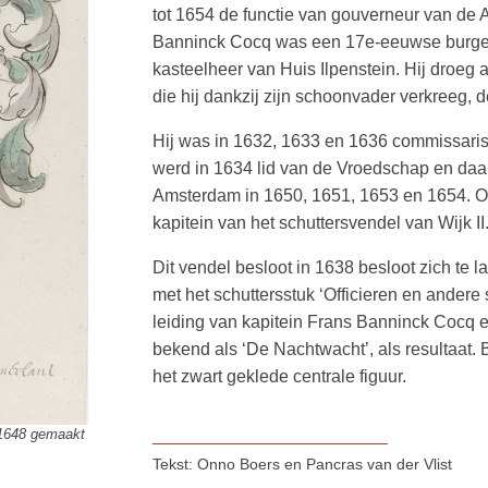
tot 1654 de functie van gouverneur van d
Banninck Cocq was een 17e-eeuwse burge
kasteelheer van Huis Ilpenstein. Hij droeg 
die hij dankzij zijn schoonvader verkreeg, de
Hij was in 1632, 1633 en 1636 commissaris
werd in 1634 lid van de Vroedschap en da
Amsterdam in 1650, 1651, 1653 en 1654. Ook
kapitein van het schuttersvendel van Wijk II
Dit vendel besloot in 1638 besloot zich te l
met het schuttersstuk ‘Officieren en andere 
leiding van kapitein Frans Banninck Cocq e
bekend als ‘De Nachtwacht’, als resultaat. 
het zwart geklede centrale figuur.
 1648 gemaakt
___________________________
Tekst: Onno Boers en Pancras van der Vlist