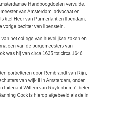
e Amsterdamse Handboogdoelen vervulde.
meester van Amsterdam, advocaat en
als titel Heer van Purmerlant en Ilpendam,
 vorige bezitter van Ilpenstein.
 van het college van huwelijkse zaken en
arna een van de burgemeesters van
 was hij van circa 1635 tot circa 1646
.
aten portretteren door Rembrandt van Rijn,
schutters van wijk II in Amsterdam, onder
n luitenant Willem van Ruytenburch’, beter
Banning Cock is hierop afgebeeld als de in