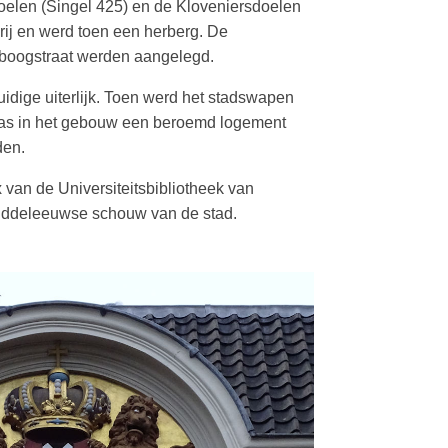
elen (Singel 425) en de Kloveniers­doelen
rij en werd toen een herberg. De
boogstraat werden aangelegd.
dige uiterlijk. Toen werd het stadswapen
was in het gebouw een beroemd logement
den.
van de Universiteitsbibliotheek van
middeleeuwse schouw van de stad.