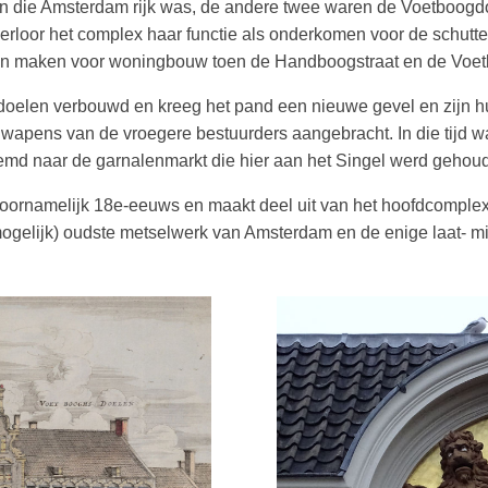
n die Amsterdam rijk was, de andere twee waren de Voetboog­do
erloor het complex haar functie als onderkomen voor de schutte
ten maken voor woningbouw toen de Handboogstraat en de Voet
elen verbouwd en kreeg het pand een nieuwe gevel en zijn hui
apens van de vroegere bestuurders aangebracht. In die tijd 
oemd naar de garnalenmarkt die hier aan het Singel werd gehou
oornamelijk 18e-eeuws en maakt deel uit van het hoofdcomplex 
mogelijk) oudste metselwerk van Amsterdam en de enige laat- 