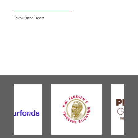
___________________________
Tekst: Onno Boers