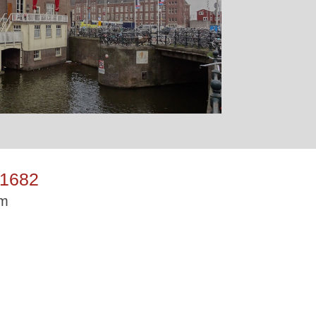
1682
am