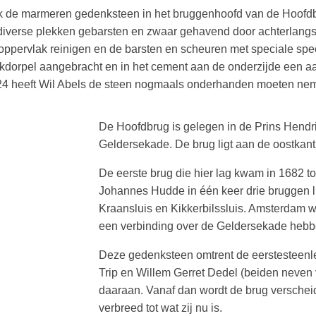
jk de marmeren gedenksteen in het bruggenhoofd van de Hoofdb
iverse plekken gebarsten en zwaar gehavend door achterlangs
oppervlak reinigen en de barsten en scheuren met speciale spe
lekdorpel aangebracht en in het cement aan de onderzijde een a
2024 heeft Wil Abels de steen nogmaals onderhanden moeten ne
De Hoofdbrug is gelegen in de Prins Hendr
Geldersekade. De brug ligt aan de oostkant
De eerste brug die hier lag kwam in 1682 
Johannes Hudde in één keer drie bruggen 
Kraansluis en Kikkerbilssluis. Amsterdam w
een verbinding over de Geldersekade hebb
Deze gedenksteen omtrent de eerstesteenl
Trip en Willem Gerret Dedel (beiden neven
daaraan. Vanaf dan wordt de brug versche
verbreed tot wat zij nu is.