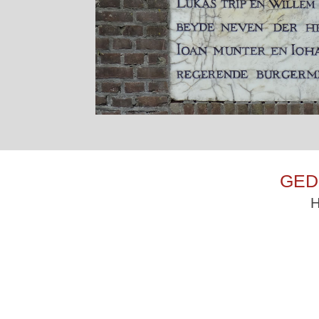
GED
H